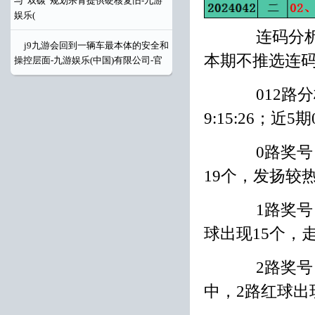
与“双碳”规划杀青提供硬核复旧-九游
娱乐(
连码分析：
j9九游会回到一辆车最本体的安全和
本期不推选连
操控层面-九游娱乐(中国)有限公司-官
012路分析
9:15:26；近
0路奖号：
19个，发扬较热
1路奖号：
球出现15个，走
2路奖号：上期
中，2路红球出现