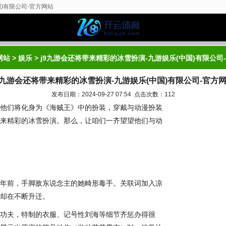
国)有限公司-官方网站
网站
>
娱乐
> j9九游会还将带来精彩的冰雪扮演-九游娱乐(中国)有限公司
9九游会还将带来精彩的冰雪扮演-九游娱乐(中国)有限公司-官方
发布日期：2024-09-27 07:54 点击次数：112
他们将化身为《海贼王》中的扮装，穿戴与动漫扮装
来精彩的冰雪扮演。那么，让咱们一齐望望他们与动
年前，手脚敌东说念主的她畸形毒手。关联词加入凉
却在不断升迁。
功夫，特制的衣服、记号性刘海等细节齐惩办得很