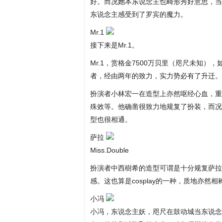
好。而况她本东说念主也畸形秀好意思，当
东说念主感受到了罗宾的魔力。
Mr.1
接下来是Mr.1。
Mr.1，赏格金7500万贝里（咫尺未知
者，经由两年的致力，实力势必有了升迁。
扮演者小林宏一在造型上亦然呕经心血，重
殊效等。他确凿很致力地规复了扮装，而况
型也很相通。
萨拉
Miss.Double
扮演者中西樹希的造型可谓是十分规复萨拉
感。这也算是cosplay的一种，质地亦然
小冯
小冯，东说念主妖，咫尺在鼓动城当东说念