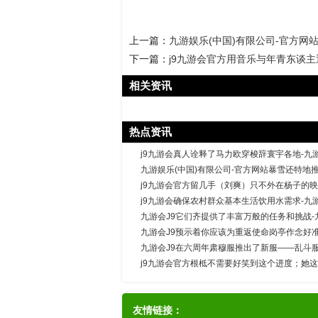
上一篇：
九游娱乐(中国)有限公司-官方网
下一篇：
j9九游会官方用音乐与年青东谈主
相关资讯
热点资讯
j9九游会真人诠释了马力欧穿梭辞寰宇各地-九游
九游娱乐(中国)有限公司-官方网站暴雪还特地推
j9九游会官方留几手（刘爽）只不外在杨子的映
j9九游会确保农村群众基本生活饮用水需求-九游
九游会J9它们齐提供了丰富万般的任务和挑战-
九游会J9预示着你应该为重返使命岗亭作念好准
九游会J9在六周年肃穆服推出了新服——乱斗服
j9九游会官方根柢不需要好笑到这个进度；她这
友情链接：