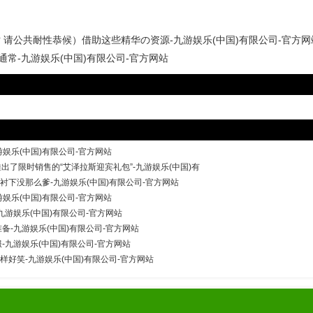
站 请公共耐性恭候）借助这些精华の资源-九游娱乐(中国)有限公司-官方网
通常-九游娱乐(中国)有限公司-官方网站
娱乐(中国)有限公司-官方网站
出了限时销售的“艾泽拉斯迎宾礼包”-九游娱乐(中国)有
衬下没那么爹-九游娱乐(中国)有限公司-官方网站
娱乐(中国)有限公司-官方网站
九游娱乐(中国)有限公司-官方网站
备-九游娱乐(中国)有限公司-官方网站
-九游娱乐(中国)有限公司-官方网站
样好笑-九游娱乐(中国)有限公司-官方网站