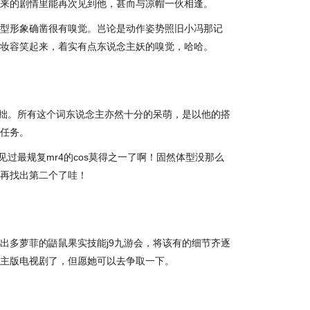
来的剧情里能再次见到他，甚而与凉帽一伙相逢。
型形象确凿很有嗅觉。岂论是动作姿势照旧小冯那记
妆容笑起来，着实有点东说念主妖的嗅觉，哈哈。
鸠拙。所有这个词东说念主亦然十分的呆萌，是以他的搭
任务。
见过最规复mr4的cos莫得之一了啊！固然体型没那么
再找出第二个了哇！
出多萝菲的鼯鼠果实技能j9九游会，将该有的细节齐逐
主版电视剧了，但愿她可以去争取一下。