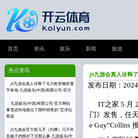
首页
资讯
娱乐
新闻
旅游
热点资讯
j9九游会真人诠释
发布日期：2024-
j9九游会真人诠释了马力欧穿梭辞寰
宇各地-九游娱乐(中国)有限公司-官方
IT之家 5
九游娱乐(中国)有限公司-官方网站
暴雪还特地推出了限时销售的“艾泽拉
门》发售，任天国纠合
斯迎
e Guy”Co
j9九游会官方留几手（刘爽）只不外
在杨子的映衬下没那么爹-九游娱乐(中