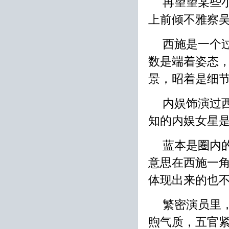
再望望某些
上前倾不雅察
西施是一个
数是端着姿态
景，昭着是细
内娱饰演过
知的内娱女星
蓝本是圈内
意思在西施一
体现出来的也
繁密演员里
煦气质，五官