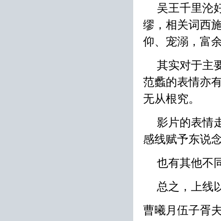
吴王千里沦
缪，相关词西
仰、宠溺，富
其实对于主
范蠡的表情亦
无从根究。
影片的表情
感线赋予东说
也有其他不
总之，上线
曹曦月伍子胥