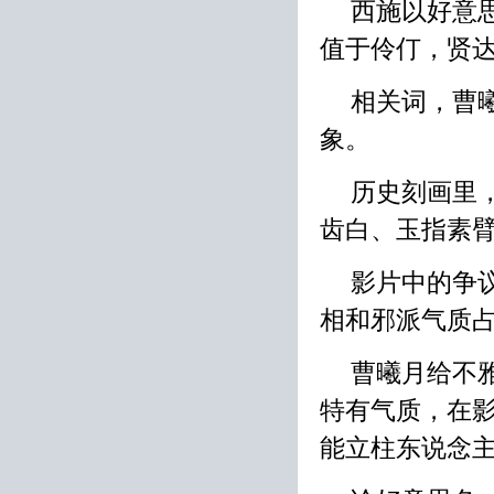
西施以好意
值于伶仃，贤
相关词，曹
象。
历史刻画里，
齿白、‌玉指素
影片中的争
相和邪派气质
曹曦月给不
特有气质，在
能立柱东说念