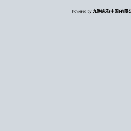
Powered by
九游娱乐(中国)有限