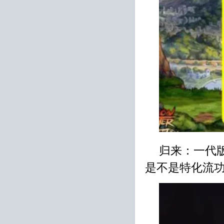
归来：一代
是不是特化流