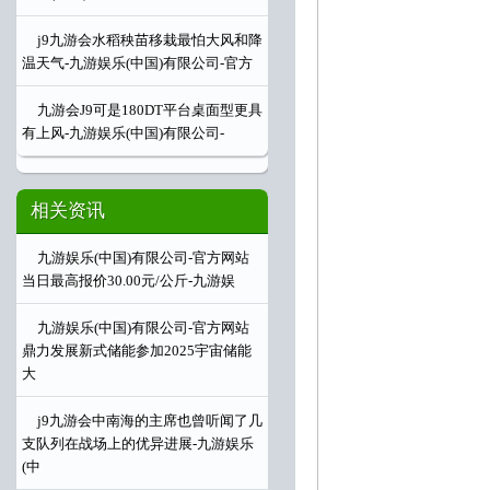
j9九游会水稻秧苗移栽最怕大风和降
温天气-九游娱乐(中国)有限公司-官方
九游会J9可是180DT平台桌面型更具
有上风-九游娱乐(中国)有限公司-
相关资讯
九游娱乐(中国)有限公司-官方网站
当日最高报价30.00元/公斤-九游娱
九游娱乐(中国)有限公司-官方网站
鼎力发展新式储能参加2025宇宙储能
大
j9九游会中南海的主席也曾听闻了几
支队列在战场上的优异进展-九游娱乐
(中