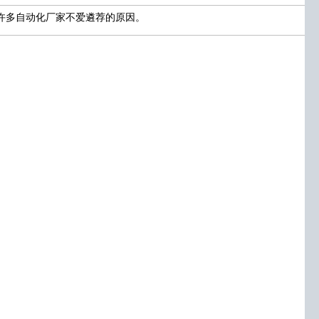
然许多自动化厂家不爱遴荐的原因。