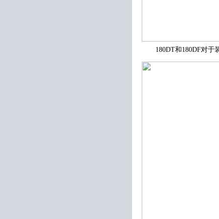
180DT和180D