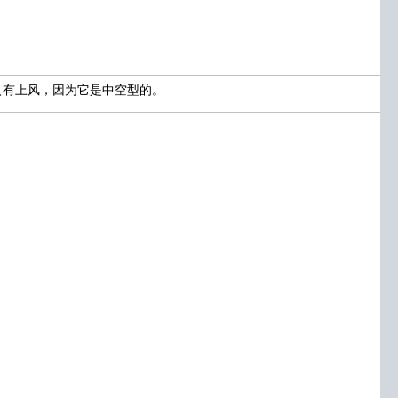
更具有上风，因为它是中空型的。