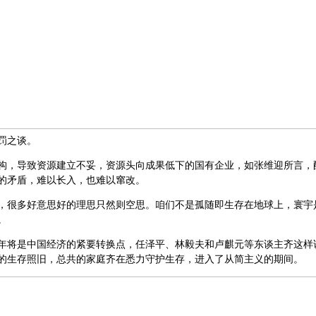
罚之谈。
构，导致资源建立不妥，资源头向成果低下的国有企业，如张维迎所言，
的矛盾，难以长入，也难以窜改。
，很多好意思好的理思只然则空思。咱们不是孤随即生存在地球上，寰宇
。
23年将是中国经济的紧要转换点，任泽平、林毅夫和卢麒元等东谈主齐这样说
的生存照旧，总共的家庭齐在悉力守护生存，进入了从简主义的期间。