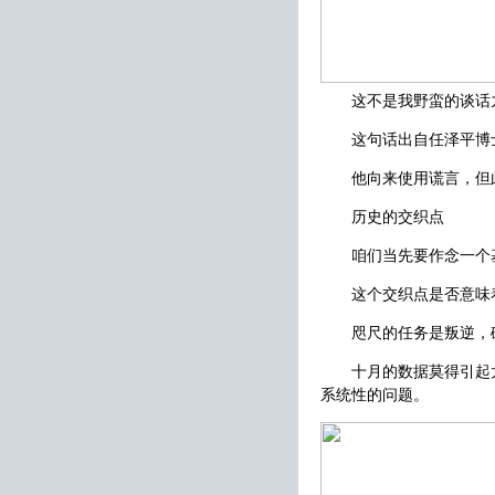
这不是我野蛮的谈话
这句话出自任泽平博
他向来使用谎言，但
历史的交织点
咱们当先要作念一个
这个交织点是否意味
咫尺的任务是叛逆，
十月的数据莫得引起
系统性的问题。