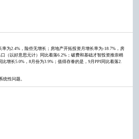
率为2.4%，险些无增长；房地产开拓投资月增长率为-18.7%，房
份出口（以好意思元计）同比着落6.2%；破费和基础才智投资推崇稍
增长5.0%，8月份为3.9%；值得存眷的是，9月PPI同比着落2.
系统性问题。