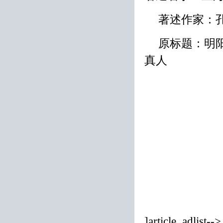
著述作家：
原标题：明阳
真人
]article_adlist--