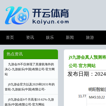
首页
资讯
娱乐
新闻
旅游
热点资讯
j9九游会真人预测将
九游会J9不仅体现了其接轨海外的
公司-官方网站
决心-九游娱乐(中国)有限公司-官方网
发布日期：2024-
站
j9九游会官方以及2029和2031年的
首轮-九游娱乐(中国)有限公司-
j9九游会近6个月高涨10.62%-九游
娱乐(中国)有限公司-官方网站