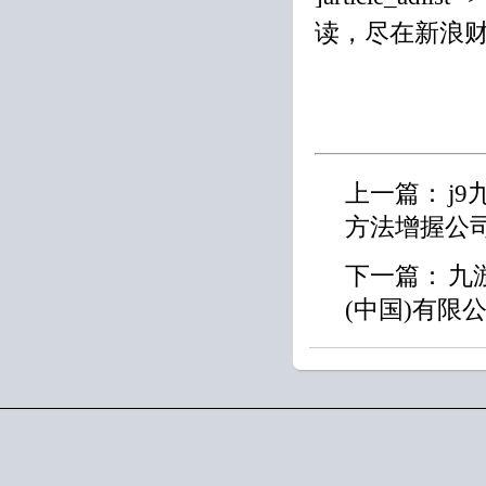
读，尽在新浪财
上一篇：
j
方法增握公司
下一篇：
九
(中国)有限