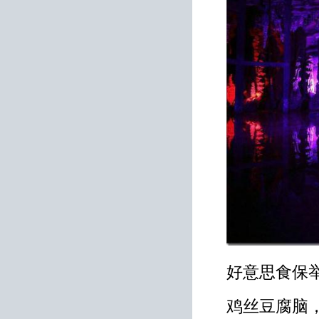
好意思食保举
鸡丝豆腐脑