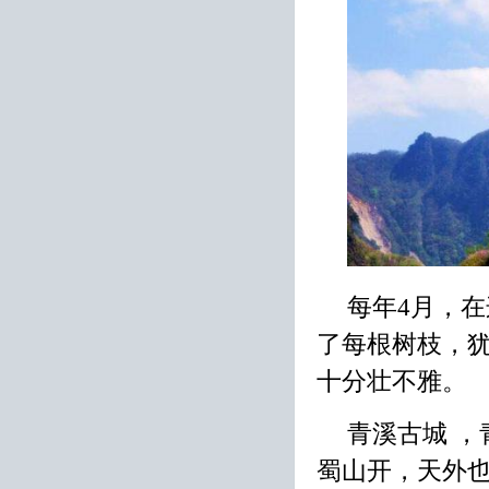
每年4月，
了每根树枝，
十分壮不雅。
青溪古城 
蜀山开，天外