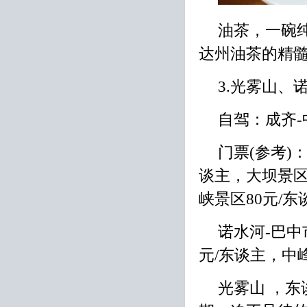
油茶，一碗
达州油茶的精
3.光雾山、
自驾：成齐-
门票(参考)
谈主，大坝景区
峡景区80元/东
诺水河-巴中
元/东谈主，中峰
光雾山 ，