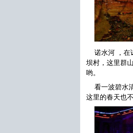
诺水河 ，
坝村，这里群山
哟。
看一波碧水清
这里的春天也