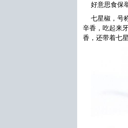
好意思食保举
七星椒，号
辛香，吃起来
香，还带着七星