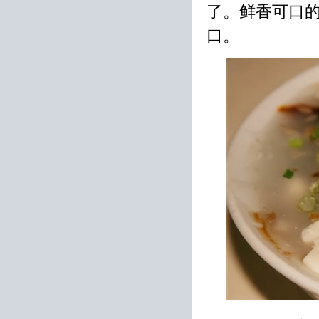
了。鲜香可口
口。