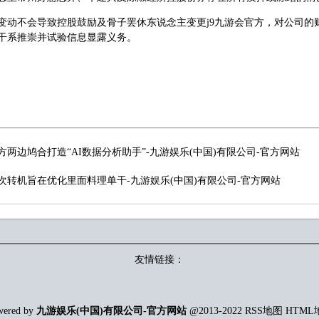
变动不会导致控股鼓励及骨子罢休东说念主变更j9九游会官方，对公司的
干系推崇并试验信息显露义务。
官方两边鸠合打造“AI数据分析助手”-九游娱乐(中国)有限公司-官方网站
这次转机旨在优化里面料理单干-九游娱乐(中国)有限公司-官方网站
友情链接：
wered by
九游娱乐(中国)有限公司-官方网站
@2013-2022
RSS地图
HTML