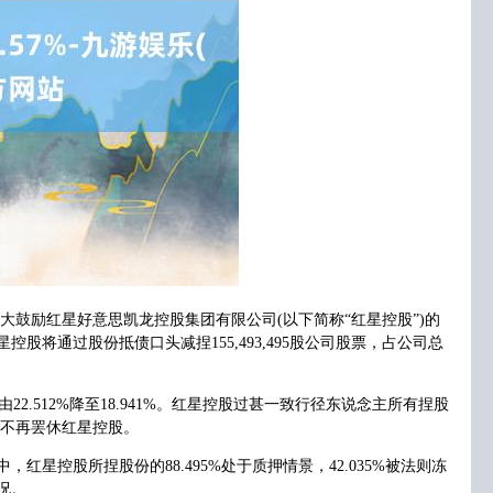
二大鼓励红星好意思凯龙控股集团有限公司(以下简称“红星控股”)的
将通过股份抵债口头减捏155,493,495股公司股票，占公司总
例由22.512%降至18.941%。红星控股过甚一致行径东说念主所有捏股
兴将不再罢休红星控股。
控股所捏股份的88.495%处于质押情景，42.035%被法则冻
况。