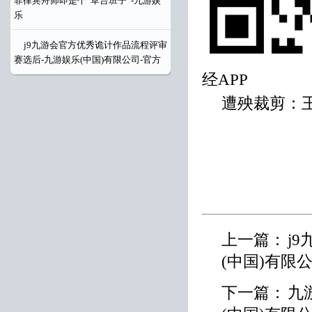
菲律宾舟师即是个“草台班子”-九游娱
乐
j9九游会官方优秀诡计作品流程评审
赛选后-九游娱乐(中国)有限公司-官方
经APP
遭殃裁剪：王
上一篇：
j
(中国)有限
下一篇：
九